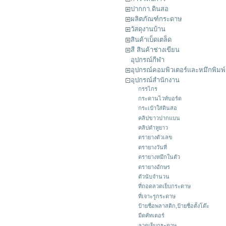
ปากกา.ดินสอ
ผลิตภัณฑ์กระดาษ
วัสดุงานบ้าน
สินค้าเบ็ดเตล็ด
สี สินค้าช่างเขียน
อุปกรณ์กีฬา
อุปกรณ์คอมพิวเตอร์และหมึกพิมพ์
อุปกรณ์สำนักงาน
กรรไกร
กระดานไวท์บอร์ด
กระเป๋าใส่ดินสอ
คลิปขาวปากแบน
คลิปดำหูยาว
ตรายางตัวเลข
ตรายางวันที่
ตรายางหมึกในตัว
ตรายางอักษร
ตัวนับจำนวน
ที่ถอดลวดเย็บกระดาษ
ที่เจาะรูกระดาษ
ป้ายชื่อพลาสติก,ป้ายชื่อตั้งโต๊ะ
มีดคัทเตอร์
ลวดเย็บกระดาษ