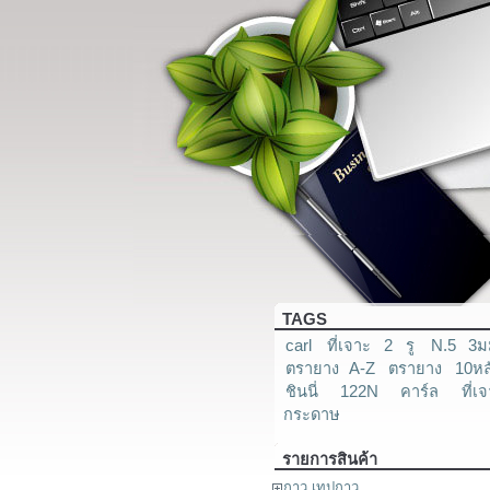
TAGS
carl
ที่เจาะ 2 รู
N.5 3ม
ตรายาง A-Z
ตรายาง
10หล
ชินนี่
122N
คาร์ล
ที่เ
กระดาษ
รายการสินค้า
กาว เทปกาว