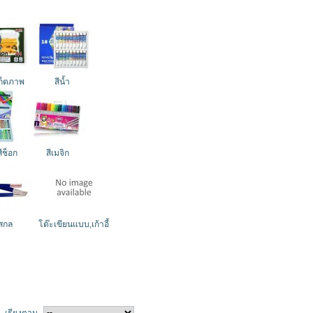
ก็ตภาพ
สีน้ำ
สีช็อก
สีเมจิก
สกล
โต๊ะเขียนแบบ,เก้าอี้
เรียงตาม