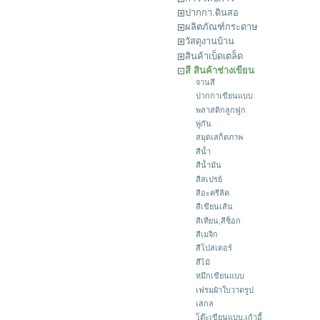
ปากกา.ดินสอ
ผลิตภัณฑ์กระดาษ
วัสดุงานบ้าน
สินค้าเบ็ดเตล็ด
สี สินค้าช่างเขียน
จานสี
ปากกาเขียนแบบ
พลาสติกลูกฟูก
พู่กัน
สมุดเสก็ตภาพ
สีน้ำ
สีน้ำมัน
สีสเปรย์
สีอะครีลิค
สีเขียนเส้น
สีเทียน,สีช็อก
สีเมจิก
สีโปสเตอร์
สีไม้
หมึกเขียนแบบ
เฟรมผ้าใบวาดรูป
เสกล
โต๊ะเขียนแบบ,เก้าอี้