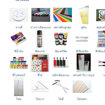
จานสี
ปากกาเขียนแบบ
พลาสติกลูกฟูก
พู่กัน
สมุดเส
สีน้ำมัน
สีสเปรย์
สีอะครีลิค
สีเขียนเส้น
สีเทียน,
สีโปสเตอร์
สีไม้
หมึกเขียนแบบ
เฟรมผ้าใบวาดรูป
เ
โฟม
ไม้ฉาก
ไม้ที
ไม้บัลซา