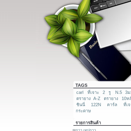
TAGS
carl
ที่เจาะ 2 รู
N.5 3ม
ตรายาง A-Z
ตรายาง
10หล
ชินนี่
122N
คาร์ล
ที่เ
กระดาษ
รายการสินค้า
กาว เทปกาว